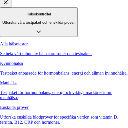
Hälsokontroller
Utforska våra testpaket och enskilda prover.
Alla hälsotester
Se hela vårt utbud av hälsokontroller och testpaket.
Kvinnohälsa
Testpaket anpassade för hormonbalans, energi och allmän kvinnohälsa.
Manhälsa
Testpaket för hormonbalans, energi och viktiga markörer inom
manhälsa.
Enskilda prover
Utforska enskilda blodprover för specifika värden som vitamin D,
ferritin, B12, CRP och hormoner.