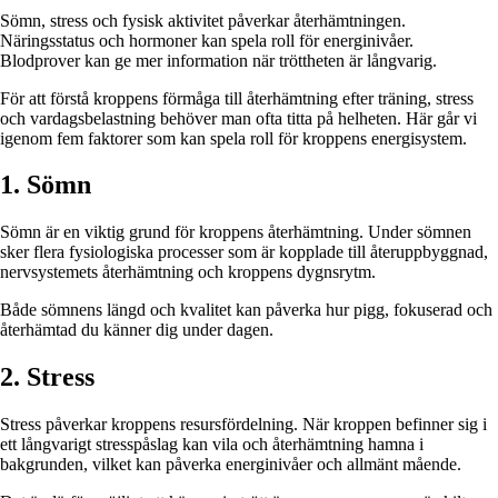
Sömn, stress och fysisk aktivitet påverkar återhämtningen.
Näringsstatus och hormoner kan spela roll för energinivåer.
Blodprover kan ge mer information när tröttheten är långvarig.
För att förstå kroppens förmåga till återhämtning efter träning, stress
och vardagsbelastning behöver man ofta titta på helheten. Här går vi
igenom fem faktorer som kan spela roll för kroppens energisystem.
1. Sömn
Sömn är en viktig grund för kroppens återhämtning. Under sömnen
sker flera fysiologiska processer som är kopplade till återuppbyggnad,
nervsystemets återhämtning och kroppens dygnsrytm.
Både sömnens längd och kvalitet kan påverka hur pigg, fokuserad och
återhämtad du känner dig under dagen.
2. Stress
Stress påverkar kroppens resursfördelning. När kroppen befinner sig i
ett långvarigt stresspåslag kan vila och återhämtning hamna i
bakgrunden, vilket kan påverka energinivåer och allmänt mående.