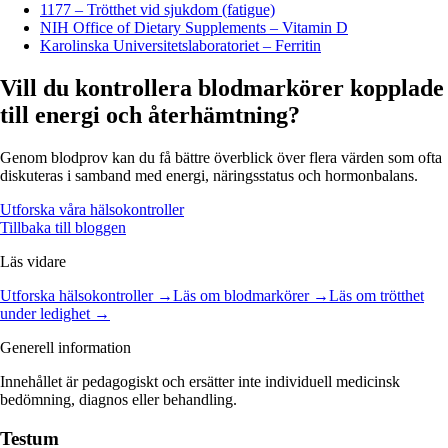
1177 – Trötthet vid sjukdom (fatigue)
NIH Office of Dietary Supplements – Vitamin D
Karolinska Universitetslaboratoriet – Ferritin
Vill du kontrollera blodmarkörer kopplade
till energi och återhämtning?
Genom blodprov kan du få bättre överblick över flera värden som ofta
diskuteras i samband med energi, näringsstatus och hormonbalans.
Utforska våra hälsokontroller
Tillbaka till bloggen
Läs vidare
Utforska hälsokontroller →
Läs om blodmarkörer →
Läs om trötthet
under ledighet
→
Generell information
Innehållet är pedagogiskt och ersätter inte individuell medicinsk
bedömning, diagnos eller behandling.
Testum