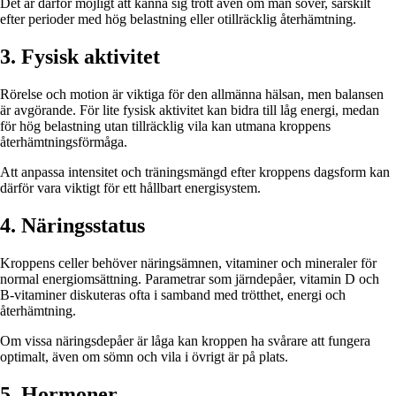
Det är därför möjligt att känna sig trött även om man sover, särskilt
efter perioder med hög belastning eller otillräcklig återhämtning.
3. Fysisk aktivitet
Rörelse och motion är viktiga för den allmänna hälsan, men balansen
är avgörande. För lite fysisk aktivitet kan bidra till låg energi, medan
för hög belastning utan tillräcklig vila kan utmana kroppens
återhämtningsförmåga.
Att anpassa intensitet och träningsmängd efter kroppens dagsform kan
därför vara viktigt för ett hållbart energisystem.
4. Näringsstatus
Kroppens celler behöver näringsämnen, vitaminer och mineraler för
normal energiomsättning. Parametrar som järndepåer, vitamin D och
B-vitaminer diskuteras ofta i samband med trötthet, energi och
återhämtning.
Om vissa näringsdepåer är låga kan kroppen ha svårare att fungera
optimalt, även om sömn och vila i övrigt är på plats.
5. Hormoner