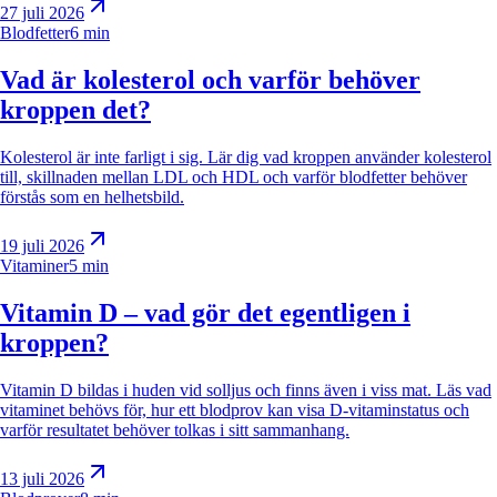
27 juli 2026
Blodfetter
6 min
Vad är kolesterol och varför behöver
kroppen det?
Kolesterol är inte farligt i sig. Lär dig vad kroppen använder kolesterol
till, skillnaden mellan LDL och HDL och varför blodfetter behöver
förstås som en helhetsbild.
19 juli 2026
Vitaminer
5 min
Vitamin D – vad gör det egentligen i
kroppen?
Vitamin D bildas i huden vid solljus och finns även i viss mat. Läs vad
vitaminet behövs för, hur ett blodprov kan visa D-vitaminstatus och
varför resultatet behöver tolkas i sitt sammanhang.
13 juli 2026