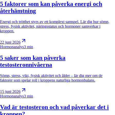
5 faktorer som kan påverka energi och
återhämtning
Energi och trötthet styrs av ett komplext samspel. Lär dig hur sömn,
stress, fysisk aktivitet, näringsstatus och hormoner samverkar i
kroppen.
22 juni 2026
Hormonanalys
3 min
5 saker som kan påverka
testosteronnivåerna
Sömn, stress, vikt, fysisk aktivitet och ålder – lär dig mer om de
faktorer som spelar roll i kroppens naturliga hormonbalans.
15 juni 2026
Hormonanalys
3 min
Vad är testosteron och vad påverkar det i
kroppen?