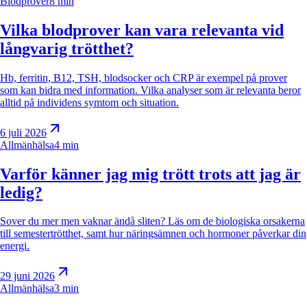
Blodprover
8 min
Vilka blodprover kan vara relevanta vid
långvarig trötthet?
Hb, ferritin, B12, TSH, blodsocker och CRP är exempel på prover
som kan bidra med information. Vilka analyser som är relevanta beror
alltid på individens symtom och situation.
6 juli 2026
Allmänhälsa
4 min
Varför känner jag mig trött trots att jag är
ledig?
Sover du mer men vaknar ändå sliten? Läs om de biologiska orsakerna
till semestertrötthet, samt hur näringsämnen och hormoner påverkar din
energi.
29 juni 2026
Allmänhälsa
3 min