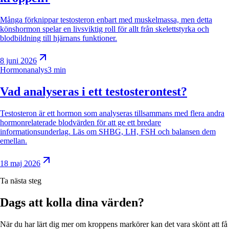
Många förknippar testosteron enbart med muskelmassa, men detta
könshormon spelar en livsviktig roll för allt från skelettstyrka och
blodbildning till hjärnans funktioner.
8 juni 2026
Hormonanalys
3 min
Vad analyseras i ett testosterontest?
Testosteron är ett hormon som analyseras tillsammans med flera andra
hormonrelaterade blodvärden för att ge ett bredare
informationsunderlag. Läs om SHBG, LH, FSH och balansen dem
emellan.
18 maj 2026
Ta nästa steg
Dags att kolla dina värden?
När du har lärt dig mer om kroppens markörer kan det vara skönt att få