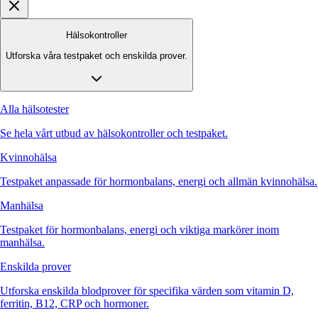
Hälsokontroller
Utforska våra testpaket och enskilda prover.
Alla hälsotester
Se hela vårt utbud av hälsokontroller och testpaket.
Kvinnohälsa
Testpaket anpassade för hormonbalans, energi och allmän kvinnohälsa.
Manhälsa
Testpaket för hormonbalans, energi och viktiga markörer inom
manhälsa.
Enskilda prover
Utforska enskilda blodprover för specifika värden som vitamin D,
ferritin, B12, CRP och hormoner.