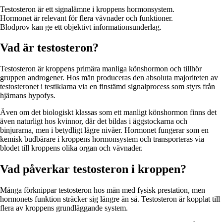
Testosteron är ett signalämne i kroppens hormonsystem.
Hormonet är relevant för flera vävnader och funktioner.
Blodprov kan ge ett objektivt informationsunderlag.
Vad är testosteron?
Testosteron är kroppens primära manliga könshormon och tillhör
gruppen androgener. Hos män produceras den absoluta majoriteten av
testosteronet i testiklarna via en finstämd signalprocess som styrs från
hjärnans hypofys.
Även om det biologiskt klassas som ett manligt könshormon finns det
även naturligt hos kvinnor, där det bildas i äggstockarna och
binjurarna, men i betydligt lägre nivåer. Hormonet fungerar som en
kemisk budbärare i kroppens hormonsystem och transporteras via
blodet till kroppens olika organ och vävnader.
Vad påverkar testosteron i kroppen?
Många förknippar testosteron hos män med fysisk prestation, men
hormonets funktion sträcker sig längre än så. Testosteron är kopplat till
flera av kroppens grundläggande system.