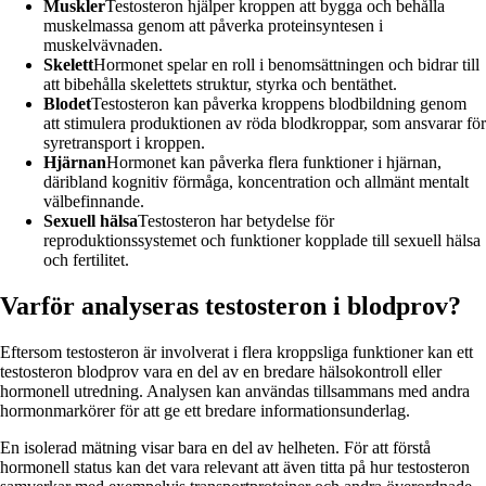
Muskler
Testosteron hjälper kroppen att bygga och behålla
muskelmassa genom att påverka proteinsyntesen i
muskelvävnaden.
Skelett
Hormonet spelar en roll i benomsättningen och bidrar till
att bibehålla skelettets struktur, styrka och bentäthet.
Blodet
Testosteron kan påverka kroppens blodbildning genom
att stimulera produktionen av röda blodkroppar, som ansvarar för
syretransport i kroppen.
Hjärnan
Hormonet kan påverka flera funktioner i hjärnan,
däribland kognitiv förmåga, koncentration och allmänt mentalt
välbefinnande.
Sexuell hälsa
Testosteron har betydelse för
reproduktionssystemet och funktioner kopplade till sexuell hälsa
och fertilitet.
Varför analyseras testosteron i blodprov?
Eftersom testosteron är involverat i flera kroppsliga funktioner kan ett
testosteron blodprov vara en del av en bredare hälsokontroll eller
hormonell utredning. Analysen kan användas tillsammans med andra
hormonmarkörer för att ge ett bredare informationsunderlag.
En isolerad mätning visar bara en del av helheten. För att förstå
hormonell status kan det vara relevant att även titta på hur testosteron