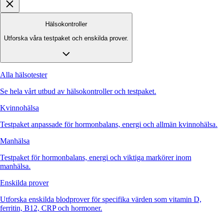
Hälsokontroller
Utforska våra testpaket och enskilda prover.
Alla hälsotester
Se hela vårt utbud av hälsokontroller och testpaket.
Kvinnohälsa
Testpaket anpassade för hormonbalans, energi och allmän kvinnohälsa.
Manhälsa
Testpaket för hormonbalans, energi och viktiga markörer inom
manhälsa.
Enskilda prover
Utforska enskilda blodprover för specifika värden som vitamin D,
ferritin, B12, CRP och hormoner.