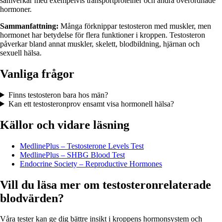
samverkar med exempelvis transportproteiner och andra överordnade
hormoner.
Sammanfattning:
Många förknippar testosteron med muskler, men
hormonet har betydelse för flera funktioner i kroppen. Testosteron
påverkar bland annat muskler, skelett, blodbildning, hjärnan och
sexuell hälsa.
Vanliga frågor
Finns testosteron bara hos män?
Kan ett testosteronprov ensamt visa hormonell hälsa?
Källor och vidare läsning
MedlinePlus – Testosterone Levels Test
MedlinePlus – SHBG Blood Test
Endocrine Society – Reproductive Hormones
Vill du läsa mer om testosteronrelaterade
blodvärden?
Våra tester kan ge dig bättre insikt i kroppens hormonsystem och