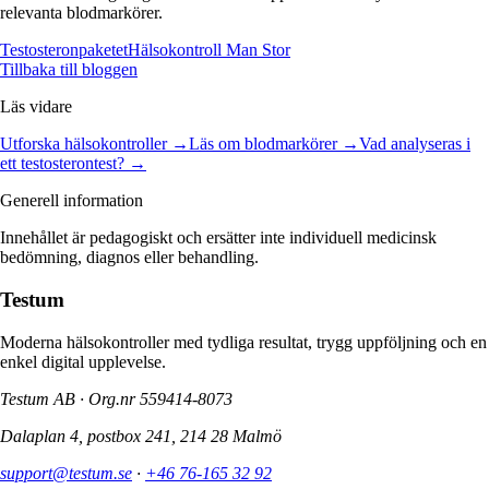
relevanta blodmarkörer.
Testosteronpaketet
Hälsokontroll Man Stor
Tillbaka till bloggen
Läs vidare
Utforska hälsokontroller →
Läs om blodmarkörer →
Vad analyseras i
ett testosterontest?
→
Generell information
Innehållet är pedagogiskt och ersätter inte individuell medicinsk
bedömning, diagnos eller behandling.
Testum
Moderna hälsokontroller med tydliga resultat, trygg uppföljning och en
enkel digital upplevelse.
Testum AB · Org.nr
559414-8073
Dalaplan 4, postbox 241, 214 28 Malmö
support@testum.se
·
+46 76-165 32 92