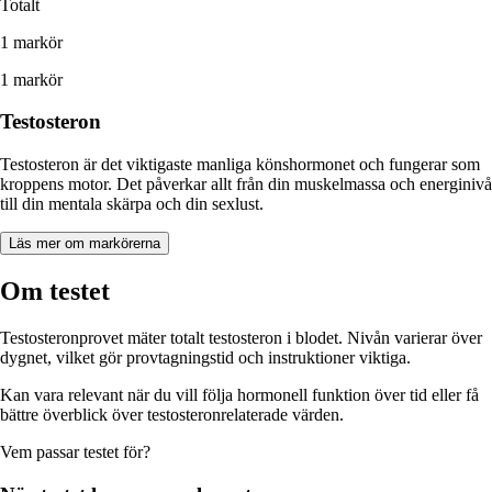
Totalt
1 markör
1 markör
Testosteron
Testosteron är det viktigaste manliga könshormonet och fungerar som
kroppens motor. Det påverkar allt från din muskelmassa och energinivå
till din mentala skärpa och din sexlust.
Läs mer om markörerna
Om testet
Testosteronprovet mäter totalt testosteron i blodet. Nivån varierar över
dygnet, vilket gör provtagningstid och instruktioner viktiga.
Kan vara relevant när du vill följa hormonell funktion över tid eller få
bättre överblick över testosteronrelaterade värden.
Vem passar
testet
för?