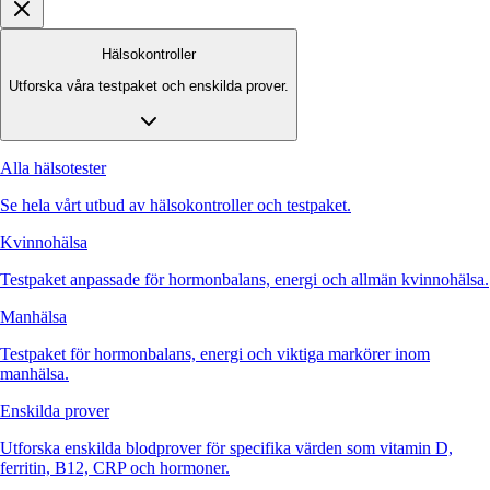
Hälsokontroller
Utforska våra testpaket och enskilda prover.
Alla hälsotester
Se hela vårt utbud av hälsokontroller och testpaket.
Kvinnohälsa
Testpaket anpassade för hormonbalans, energi och allmän kvinnohälsa.
Manhälsa
Testpaket för hormonbalans, energi och viktiga markörer inom
manhälsa.
Enskilda prover
Utforska enskilda blodprover för specifika värden som vitamin D,
ferritin, B12, CRP och hormoner.