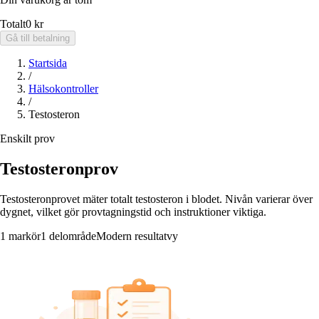
Totalt
0 kr
Gå till betalning
Startsida
/
Hälsokontroller
/
Testosteron
Enskilt prov
Testosteronprov
Testosteronprovet mäter totalt testosteron i blodet. Nivån varierar över
dygnet, vilket gör provtagningstid och instruktioner viktiga.
1 markör
1 delområde
Modern resultatvy