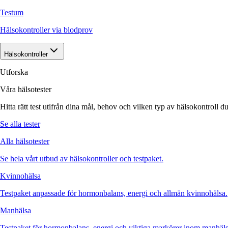
Testum
Hälsokontroller via blodprov
Hälsokontroller
Utforska
Våra hälsotester
Hitta rätt test utifrån dina mål, behov och vilken typ av hälsokontroll du
Se alla tester
Alla hälsotester
Se hela vårt utbud av hälsokontroller och testpaket.
Kvinnohälsa
Testpaket anpassade för hormonbalans, energi och allmän kvinnohälsa.
Manhälsa
Testpaket för hormonbalans, energi och viktiga markörer inom manhäls