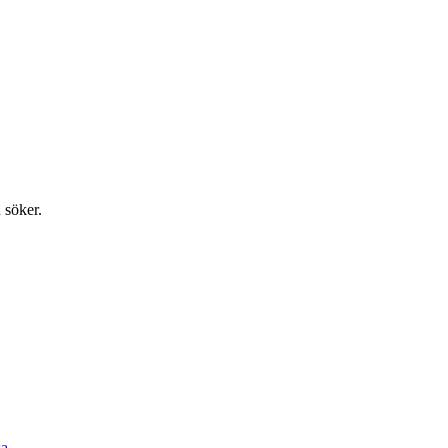
 söker.
a.