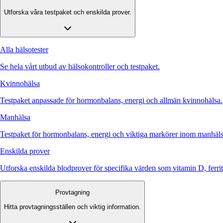
Utforska våra testpaket och enskilda prover.
Alla hälsotester
Se hela vårt utbud av hälsokontroller och testpaket.
Kvinnohälsa
Testpaket anpassade för hormonbalans, energi och allmän kvinnohälsa.
Manhälsa
Testpaket för hormonbalans, energi och viktiga markörer inom manhäls
Enskilda prover
Utforska enskilda blodprover för specifika värden som vitamin D, ferr
Provtagning
Hitta provtagningsställen och viktig information.