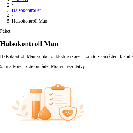
/
Hälsokontroller
/
Hälsokontroll Man
Paket
Hälsokontroll Man
Hälsokontroll Man samlar 53 blodmarkörer inom tolv områden, bland anna
53 markörer
12 delområden
Modern resultatvy