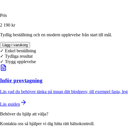
Pris
2 190 kr
Tydlig beställning och en modern upplevelse från start till mål.
Lägg i varukorg
✓ Enkel beställning
✓
Tydliga resultat
✓ Trygg upplevelse
Inför provtagning
Läs vad du behöver tänka på innan ditt blodprov, till exempel fasta, leg
Läs guiden
Behöver du hjälp att välja?
Kontakta oss så hjälper vi dig hitta rätt hälsokontroll.