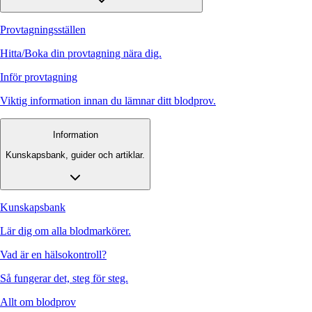
Provtagningsställen
Hitta/Boka din provtagning nära dig.
Inför provtagning
Viktig information innan du lämnar ditt blodprov.
Information
Kunskapsbank, guider och artiklar.
Kunskapsbank
Lär dig om alla blodmarkörer.
Vad är en hälsokontroll?
Så fungerar det, steg för steg.
Allt om blodprov