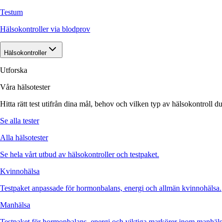
Testum
Hälsokontroller via blodprov
Hälsokontroller
Utforska
Våra hälsotester
Hitta rätt test utifrån dina mål, behov och vilken typ av hälsokontroll du
Se alla tester
Alla hälsotester
Se hela vårt utbud av hälsokontroller och testpaket.
Kvinnohälsa
Testpaket anpassade för hormonbalans, energi och allmän kvinnohälsa.
Manhälsa
Testpaket för hormonbalans, energi och viktiga markörer inom manhäls