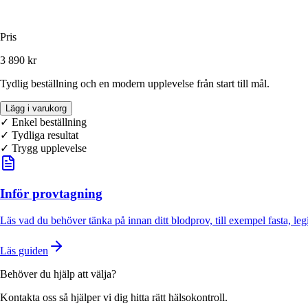
Pris
3 890 kr
Tydlig beställning och en modern upplevelse från start till mål.
Lägg i varukorg
✓ Enkel beställning
✓
Tydliga resultat
✓ Trygg upplevelse
Inför provtagning
Läs vad du behöver tänka på innan ditt blodprov, till exempel fasta, leg
Läs guiden
Behöver du hjälp att välja?
Kontakta oss så hjälper vi dig hitta rätt hälsokontroll.