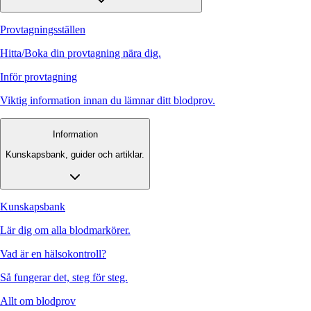
Provtagningsställen
Hitta/Boka din provtagning nära dig.
Inför provtagning
Viktig information innan du lämnar ditt blodprov.
Information
Kunskapsbank, guider och artiklar.
Kunskapsbank
Lär dig om alla blodmarkörer.
Vad är en hälsokontroll?
Så fungerar det, steg för steg.
Allt om blodprov