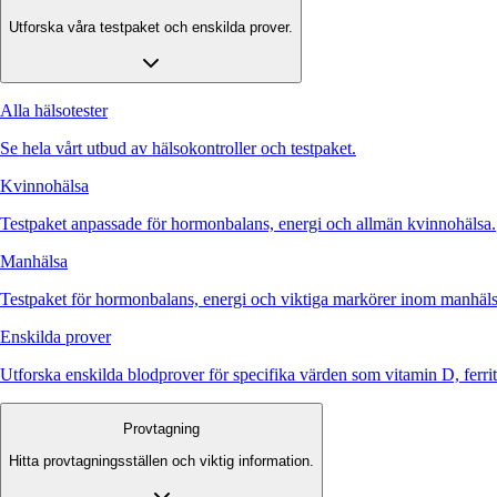
Utforska våra testpaket och enskilda prover.
Alla hälsotester
Se hela vårt utbud av hälsokontroller och testpaket.
Kvinnohälsa
Testpaket anpassade för hormonbalans, energi och allmän kvinnohälsa.
Manhälsa
Testpaket för hormonbalans, energi och viktiga markörer inom manhäls
Enskilda prover
Utforska enskilda blodprover för specifika värden som vitamin D, ferr
Provtagning
Hitta provtagningsställen och viktig information.