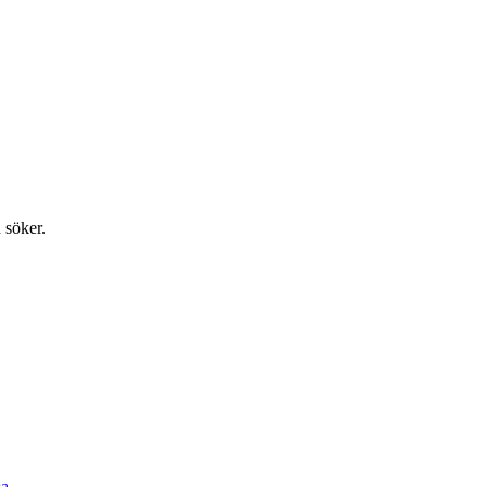
 söker.
a.