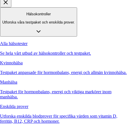
Hälsokontroller
Utforska våra testpaket och enskilda prover.
Alla hälsotester
Se hela vårt utbud av hälsokontroller och testpaket.
Kvinnohälsa
Testpaket anpassade för hormonbalans, energi och allmän kvinnohälsa.
Manhälsa
Testpaket för hormonbalans, energi och viktiga markörer inom
manhälsa.
Enskilda prover
Utforska enskilda blodprover för specifika värden som vitamin D,
ferritin, B12, CRP och hormoner.