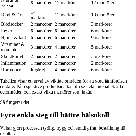
8
markörer
12
markörer
12
markörer
vätska
14
Blod & järn
12
markörer
18
markörer
markörer
Blodsocker
2
markörer
2
markörer
3
markörer
Lever
6
markörer
6
markörer
6
markörer
Hjärta & kärl
6
markörer
6
markörer
9
markörer
Vitaminer &
3
markörer
4
markörer
5
markörer
mineraler
Sköldkörtel
2
markörer
2
markörer
3
markörer
Inflammation
1
markörer
2
markörer
2
markörer
Hormoner
Ingår ej
4
markörer
6
markörer
Tabellen visar ett urval av viktiga områden för att göra jämförelsen
enklare. På respektive produktsida kan du se hela innehållet, alla
delområden och exakt vilka markörer som ingår.
Så fungerar det
Fyra enkla steg till bättre hälsokoll
Vi har gjort processen tydlig, trygg och smidig från beställning till
resultat.