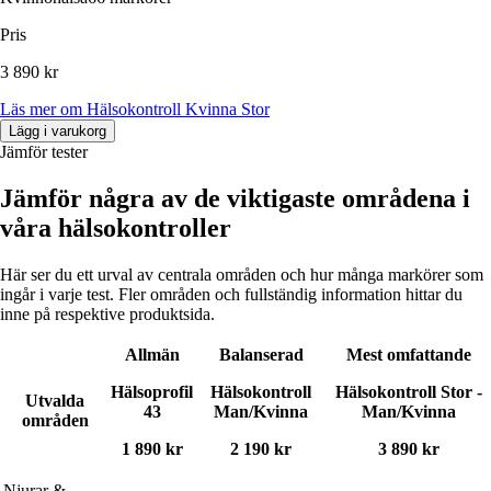
Pris
3 890 kr
Läs mer
om
Hälsokontroll Kvinna Stor
Lägg i varukorg
Jämför tester
Jämför några av de viktigaste områdena i
våra hälsokontroller
Här ser du ett urval av centrala områden och hur många markörer som
ingår i varje test. Fler områden och fullständig information hittar du
inne på respektive produktsida.
Allmän
Balanserad
Mest omfattande
Hälsoprofil
Hälsokontroll
Hälsokontroll Stor -
Utvalda
43
Man/Kvinna
Man/Kvinna
områden
1 890 kr
2 190 kr
3 890 kr
Njurar &