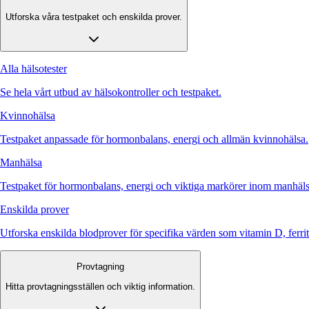
Utforska våra testpaket och enskilda prover.
Alla hälsotester
Se hela vårt utbud av hälsokontroller och testpaket.
Kvinnohälsa
Testpaket anpassade för hormonbalans, energi och allmän kvinnohälsa.
Manhälsa
Testpaket för hormonbalans, energi och viktiga markörer inom manhäls
Enskilda prover
Utforska enskilda blodprover för specifika värden som vitamin D, ferr
Provtagning
Hitta provtagningsställen och viktig information.