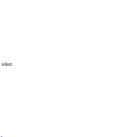
 söker.
a.