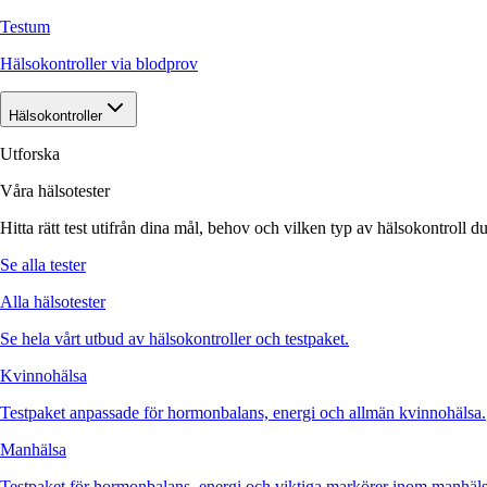
Testum
Hälsokontroller via blodprov
Hälsokontroller
Utforska
Våra hälsotester
Hitta rätt test utifrån dina mål, behov och vilken typ av hälsokontroll du
Se alla tester
Alla hälsotester
Se hela vårt utbud av hälsokontroller och testpaket.
Kvinnohälsa
Testpaket anpassade för hormonbalans, energi och allmän kvinnohälsa.
Manhälsa
Testpaket för hormonbalans, energi och viktiga markörer inom manhäls