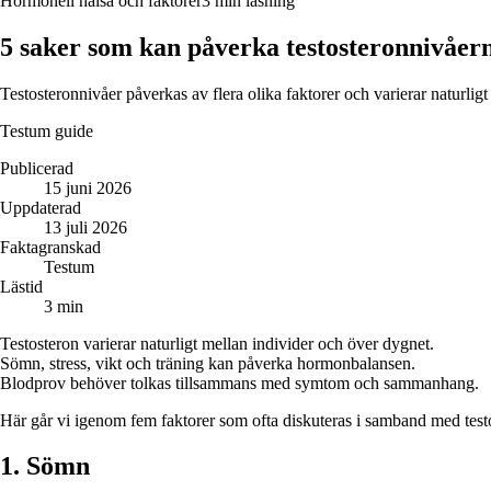
Hormonell hälsa och faktorer
3 min läsning
5 saker som kan påverka testosteronnivåer
Testosteronnivåer påverkas av flera olika faktorer och varierar naturligt
Testum guide
Publicerad
15 juni 2026
Uppdaterad
13 juli 2026
Faktagranskad
Testum
Lästid
3 min
Testosteron varierar naturligt mellan individer och över dygnet.
Sömn, stress, vikt och träning kan påverka hormonbalansen.
Blodprov behöver tolkas tillsammans med symtom och sammanhang.
Här går vi igenom fem faktorer som ofta diskuteras i samband med test
1. Sömn