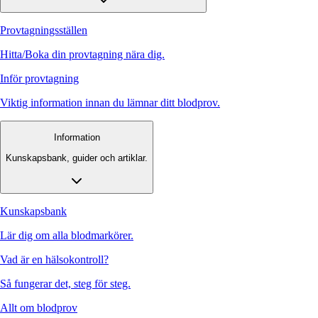
Provtagningsställen
Hitta/Boka din provtagning nära dig.
Inför provtagning
Viktig information innan du lämnar ditt blodprov.
Information
Kunskapsbank, guider och artiklar.
Kunskapsbank
Lär dig om alla blodmarkörer.
Vad är en hälsokontroll?
Så fungerar det, steg för steg.
Allt om blodprov