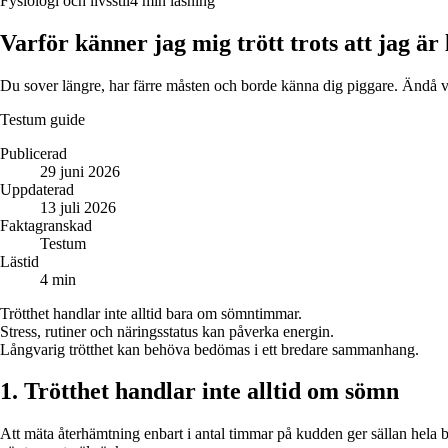
Fysiologi och livsstil
4 min läsning
Varför känner jag mig trött trots att jag är 
Du sover längre, har färre måsten och borde känna dig piggare. Ändå vakna
Testum guide
Publicerad
29 juni 2026
Uppdaterad
13 juli 2026
Faktagranskad
Testum
Lästid
4 min
Trötthet handlar inte alltid bara om sömntimmar.
Stress, rutiner och näringsstatus kan påverka energin.
Långvarig trötthet kan behöva bedömas i ett bredare sammanhang.
1. Trötthet handlar inte alltid om sömn
Att mäta återhämtning enbart i antal timmar på kudden ger sällan hela b