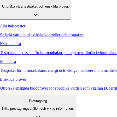
Utforska våra testpaket och enskilda prover.
Alla hälsotester
Se hela vårt utbud av hälsokontroller och testpaket.
Kvinnohälsa
Testpaket anpassade för hormonbalans, energi och allmän kvinnohälsa.
Manhälsa
Testpaket för hormonbalans, energi och viktiga markörer inom manhäls
Enskilda prover
Utforska enskilda blodprover för specifika värden som vitamin D, ferr
Provtagning
Hitta provtagningsställen och viktig information.