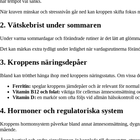
när tempot väl sänks.
När kraven minskar och stressnivån går ned kan kroppen skifta fokus mo
2. Vätskebrist under sommaren
Under varma sommardagar och förändrade rutiner är det lätt att glömma b
Det kan märkas extra tydligt under ledighet när vardagsrutinerna föränd
3. Kroppens näringsdepåer
Ibland kan trötthet hänga ihop med kroppens näringsstatus. Om vissa depåe
Ferritin:
speglar kroppens järndepåer och är relevant för normal 
Vitamin B12 och folat:
viktiga för cellernas ämnesomsättning o
Vitamin D:
en markör som ofta följs vid allmän hälsokontroll oc
4. Hormoner och regulatoriska system
Kroppens hormonsystem påverkar bland annat ämnesomsättning, dygnsryt
mående.