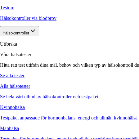
Testum
Hälsokontroller via blodprov
Hälsokontroller
Utforska
Våra hälsotester
Hitta rätt test utifrån dina mål, behov och vilken typ av hälsokontroll du
Se alla tester
Alla hälsotester
Se hela vårt utbud av hälsokontroller och testpaket.
Kvinnohälsa
Testpaket anpassade för hormonbalans, energi och allmän kvinnohälsa.
Manhälsa
Testpaket för hormonbalans, energi och viktiga markörer inom manhäls