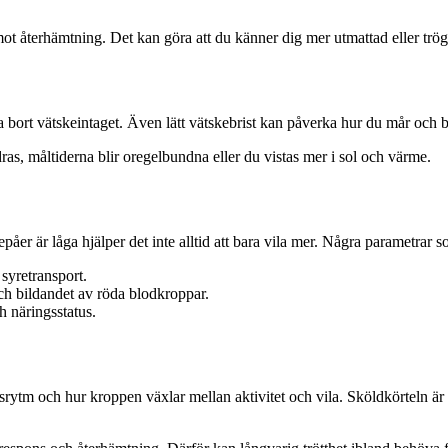
t återhämtning. Det kan göra att du känner dig mer utmattad eller trögs
ort vätskeintaget. Även lätt vätskebrist kan påverka hur du mår och bid
ras, måltiderna blir oregelbundna eller du vistas mer i sol och värme.
r är låga hjälper det inte alltid att bara vila mer. Några parametrar som
syretransport.
ch bildandet av röda blodkroppar.
h näringsstatus.
m och hur kroppen växlar mellan aktivitet och vila. Sköldkörteln är 