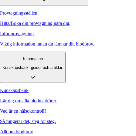
Provtagningsställen
Hitta/Boka din provtagning nära dig.
Inför provtagning
Viktig information innan du lämnar ditt blodprov.
Information
Kunskapsbank, guider och artiklar.
Kunskapsbank
Lär dig om alla blodmarkörer.
Vad är en hälsokontroll?
Så fungerar det, steg för steg.
Allt om blodprov