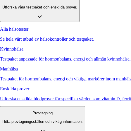
Utforska våra testpaket och enskilda prover.
Alla hälsotester
Se hela vårt utbud av hälsokontroller och testpaket.
Kvinnohälsa
Testpaket anpassade för hormonbalans, energi och allmän kvinnohälsa.
Manhälsa
Testpaket för hormonbalans, energi och viktiga markörer inom manhäls
Enskilda prover
Utforska enskilda blodprover för specifika värden som vitamin D, ferr
Provtagning
Hitta provtagningsställen och viktig information.