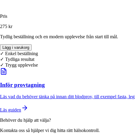
Pris
275 kr
Tydlig beställning och en modern upplevelse från start till mål.
Lägg i varukorg
✓ Enkel beställning
✓
Tydliga resultat
✓ Trygg upplevelse
Inför provtagning
Läs vad du behöver tänka på innan ditt blodprov, till exempel fasta, leg
Läs guiden
Behöver du hjälp att välja?
Kontakta oss så hjälper vi dig hitta rätt hälsokontroll.