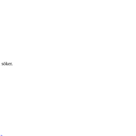
 söker.
a.