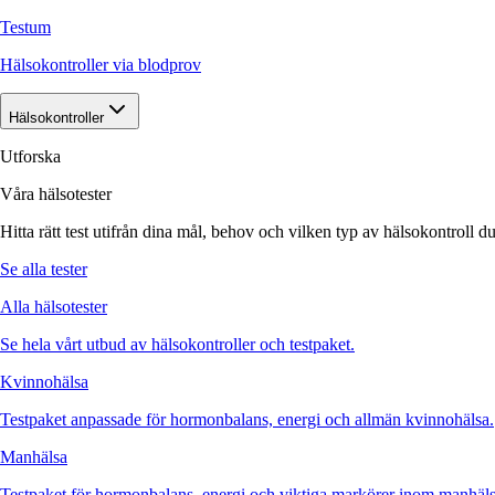
Testum
Hälsokontroller via blodprov
Hälsokontroller
Utforska
Våra hälsotester
Hitta rätt test utifrån dina mål, behov och vilken typ av hälsokontroll du
Se alla tester
Alla hälsotester
Se hela vårt utbud av hälsokontroller och testpaket.
Kvinnohälsa
Testpaket anpassade för hormonbalans, energi och allmän kvinnohälsa.
Manhälsa
Testpaket för hormonbalans, energi och viktiga markörer inom manhäls