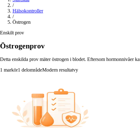
/
Hälsokontroller
/
Östrogen
Enskilt prov
Östrogenprov
Detta enskilda prov mäter östrogen i blodet. Eftersom hormonnivåer kan 
1 markör
1 delområde
Modern resultatvy