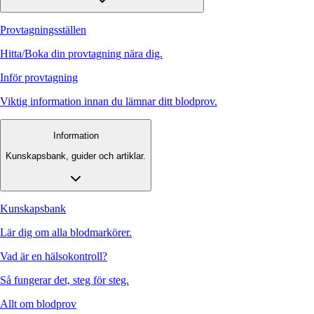
Provtagningsställen
Hitta/Boka din provtagning nära dig.
Inför provtagning
Viktig information innan du lämnar ditt blodprov.
Information
Kunskapsbank, guider och artiklar.
Kunskapsbank
Lär dig om alla blodmarkörer.
Vad är en hälsokontroll?
Så fungerar det, steg för steg.
Allt om blodprov