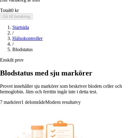
Totalt
0 kr
Gå till betalning
Startsida
/
Hälsokontroller
/
Blodstatus
Enskilt prov
Blodstatus med sju markörer
Provet innehåller sju markörer som beskriver blodets celler och
hemoglobin. Järn och ferritin ingår inte i detta test.
7 markörer
1 delområde
Modern resultatvy