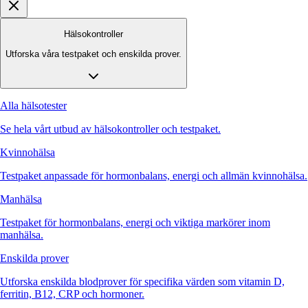
Hälsokontroller
Utforska våra testpaket och enskilda prover.
Alla hälsotester
Se hela vårt utbud av hälsokontroller och testpaket.
Kvinnohälsa
Testpaket anpassade för hormonbalans, energi och allmän kvinnohälsa.
Manhälsa
Testpaket för hormonbalans, energi och viktiga markörer inom
manhälsa.
Enskilda prover
Utforska enskilda blodprover för specifika värden som vitamin D,
ferritin, B12, CRP och hormoner.