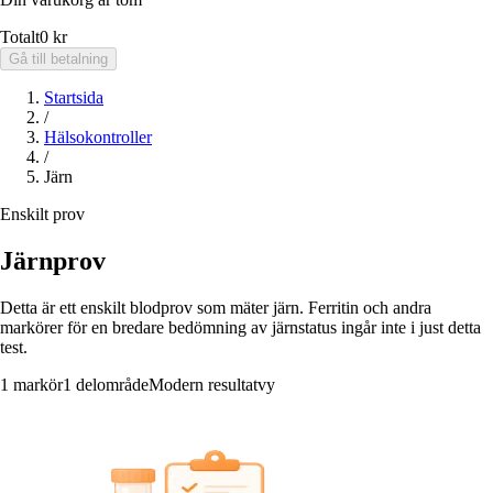
Totalt
0 kr
Gå till betalning
Startsida
/
Hälsokontroller
/
Järn
Enskilt prov
Järnprov
Detta är ett enskilt blodprov som mäter järn. Ferritin och andra
markörer för en bredare bedömning av järnstatus ingår inte i just detta
test.
1 markör
1 delområde
Modern resultatvy