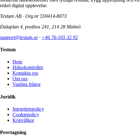
enkel digital upplevelse.
Testum AB · Org.nr
559414-8073
Dalaplan 4, postbox 241, 214 28 Malmö
support@testum.se
·
+46 76-165 32 92
Testum
Hem
Hälsokontroller
Kontakta oss
Om oss
Vanliga frågor
Juridik
Integritetspolicy
Cookiepolicy
Köpvillkor
Provtagning