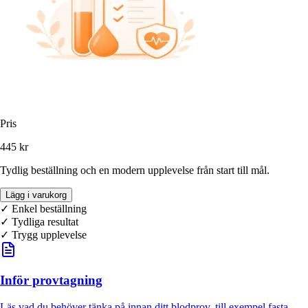
Pris
445 kr
Tydlig beställning och en modern upplevelse från start till mål.
Lägg i varukorg
✓ Enkel beställning
✓
Tydliga resultat
✓ Trygg upplevelse
Inför provtagning
Läs vad du behöver tänka på innan ditt blodprov, till exempel fasta,