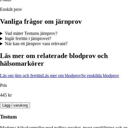
Enskilt prov
Vanliga frågor om järnprov
Vad mäter Testums järnprov?
Ingår ferritin i järnprovet?
När kan ett järnprov vara relevant?
Läs mer om relaterade blodprov och
hälsomarkörer
Läs om järn och ferritin
Läs mer om blodprov
Se enskilda blodprov
Pris
445 kr
Lägg i varukorg
Testum
Moderna hälsokontroller med tydliga resultat, trygg uppföljning och en