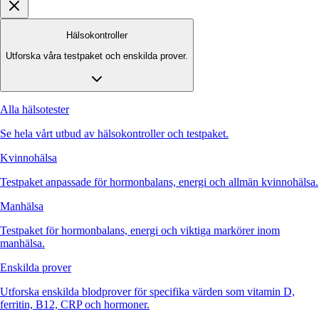
Hälsokontroller
Utforska våra testpaket och enskilda prover.
Alla hälsotester
Se hela vårt utbud av hälsokontroller och testpaket.
Kvinnohälsa
Testpaket anpassade för hormonbalans, energi och allmän kvinnohälsa.
Manhälsa
Testpaket för hormonbalans, energi och viktiga markörer inom
manhälsa.
Enskilda prover
Utforska enskilda blodprover för specifika värden som vitamin D,
ferritin, B12, CRP och hormoner.