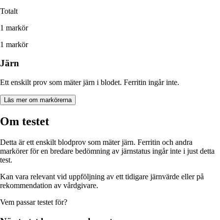
Totalt
1 markör
1 markör
Järn
Ett enskilt prov som mäter järn i blodet. Ferritin ingår inte.
Läs mer om markörerna
Om testet
Detta är ett enskilt blodprov som mäter järn. Ferritin och andra
markörer för en bredare bedömning av järnstatus ingår inte i just detta
test.
Kan vara relevant vid uppföljning av ett tidigare järnvärde eller på
rekommendation av vårdgivare.
Vem passar
testet
för?