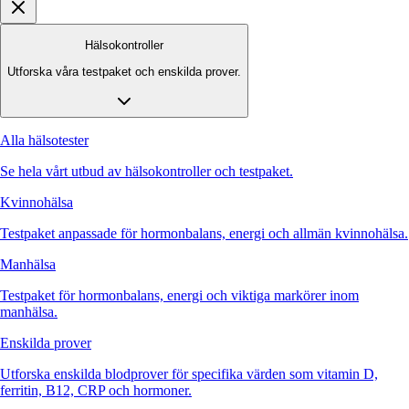
Hälsokontroller
Utforska våra testpaket och enskilda prover.
Alla hälsotester
Se hela vårt utbud av hälsokontroller och testpaket.
Kvinnohälsa
Testpaket anpassade för hormonbalans, energi och allmän kvinnohälsa.
Manhälsa
Testpaket för hormonbalans, energi och viktiga markörer inom
manhälsa.
Enskilda prover
Utforska enskilda blodprover för specifika värden som vitamin D,
ferritin, B12, CRP och hormoner.