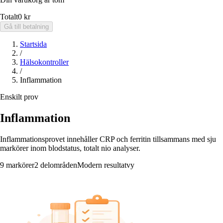
Totalt
0 kr
Gå till betalning
Startsida
/
Hälsokontroller
/
Inflammation
Enskilt prov
Inflammation
Inflammationsprovet innehåller CRP och ferritin tillsammans med sju
markörer inom blodstatus, totalt nio analyser.
9 markörer
2 delområden
Modern resultatvy