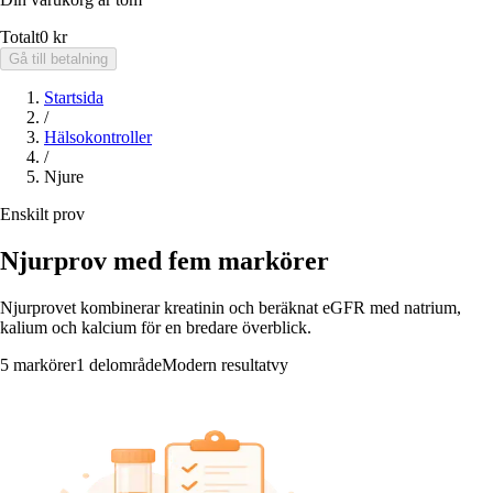
Totalt
0 kr
Gå till betalning
Startsida
/
Hälsokontroller
/
Njure
Enskilt prov
Njurprov med fem markörer
Njurprovet kombinerar kreatinin och beräknat eGFR med natrium,
kalium och kalcium för en bredare överblick.
5 markörer
1 delområde
Modern resultatvy