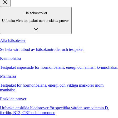
Hälsokontroller
Utforska våra testpaket och enskilda prover.
Alla hälsotester
Se hela vårt utbud av hälsokontroller och testpaket.
Kvinnohälsa
Testpaket anpassade för hormonbalans, energi och allmän kvinnohälsa.
Manhälsa
Testpaket för hormonbalans, energi och viktiga markörer inom
manhälsa.
Enskilda prover
Utforska enskilda blodprover för specifika värden som vitamin D,
ferritin, B12, CRP och hormoner.