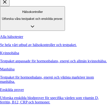
Hälsokontroller
Utforska våra testpaket och enskilda prover.
Alla hälsotester
Se hela vårt utbud av hälsokontroller och testpaket.
Kvinnohälsa
Testpaket anpassade för hormonbalans, energi och allmän kvinnohälsa.
Manhälsa
Testpaket för hormonbalans, energi och viktiga markörer inom
manhälsa.
Enskilda prover
Utforska enskilda blodprover för specifika värden som vitamin D,
ferritin, B12, CRP och hormoner.