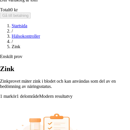
Totalt
0 kr
Gå till betalning
Startsida
/
Hälsokontroller
/
Zink
Enskilt prov
Zink
Zinkprovet mäter zink i blodet och kan användas som del av en
bedömning av näringsstatus.
1 markör
1 delområde
Modern resultatvy