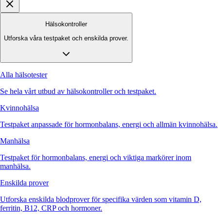
Hälsokontroller
Utforska våra testpaket och enskilda prover.
Alla hälsotester
Se hela vårt utbud av hälsokontroller och testpaket.
Kvinnohälsa
Testpaket anpassade för hormonbalans, energi och allmän kvinnohälsa.
Manhälsa
Testpaket för hormonbalans, energi och viktiga markörer inom
manhälsa.
Enskilda prover
Utforska enskilda blodprover för specifika värden som vitamin D,
ferritin, B12, CRP och hormoner.