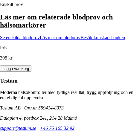
Enskilt prov
Läs mer om relaterade blodprov och
hälsomarkörer
Se enskilda blodprov
Läs mer om blodprov
Besök kunskapsbanken
Pris
395 kr
Lägg i varukorg
Testum
Moderna hälsokontroller med tydliga resultat, trygg uppföljning och en
enkel digital upplevelse.
Testum AB · Org.nr
559414-8073
Dalaplan 4, postbox 241, 214 28 Malmö
support@testum.se
·
+46 76-165 32 92