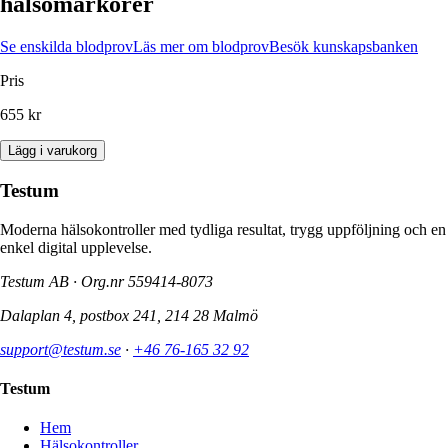
hälsomarkörer
Se enskilda blodprov
Läs mer om blodprov
Besök kunskapsbanken
Pris
655 kr
Lägg i varukorg
Testum
Moderna hälsokontroller med tydliga resultat, trygg uppföljning och en
enkel digital upplevelse.
Testum AB · Org.nr
559414-8073
Dalaplan 4, postbox 241, 214 28 Malmö
support@testum.se
·
+46 76-165 32 92
Testum
Hem
Hälsokontroller