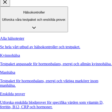
Hälsokontroller
Utforska våra testpaket och enskilda prover.
Alla hälsotester
Se hela vårt utbud av hälsokontroller och testpaket.
Kvinnohälsa
Testpaket anpassade för hormonbalans, energi och allmän kvinnohälsa.
Manhälsa
Testpaket för hormonbalans, energi och viktiga markörer inom
manhälsa.
Enskilda prover
Utforska enskilda blodprover för specifika värden som vitamin D,
ferritin, B12, CRP och hormoner.