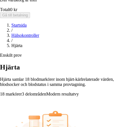
Totalt
0 kr
Gå till betalning
Startsida
/
Hälsokontroller
/
Hjärta
Enskilt prov
Hjärta
Hjärta samlar 18 blodmarkörer inom hjärt-kärlrelaterade värden,
blodsocker och blodstatus i samma provtagning.
18 markörer
3 delområden
Modern resultatvy